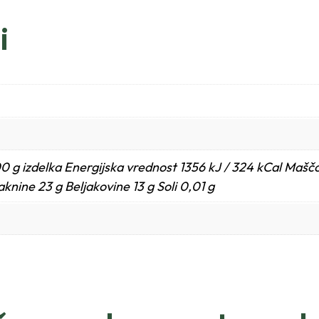
i
0 g izdelka Energijska vrednost 1356 kJ / 324 kCal Mašč
laknine 23 g Beljakovine 13 g Soli 0,01 g