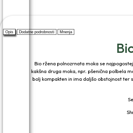
Opis
Dodatne podrobnosti
Mnenja
Bi
Bio ržena polnozrnata moka se najpogosteje
kakšna druga moka, npr. pšenična polbela mok
bolj kompakten in ima daljšo obstojnost ter s
Se
Sh