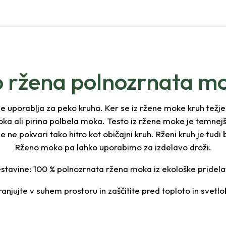
o ržena polnozrnata m
 uporablja za peko kruha. Ker se iz ržene moke kruh težje
a ali pirina polbela moka. Testo iz ržene moke je temnejše,
e ne pokvari tako hitro kot običajni kruh. Rženi kruh je tu
Rženo moko pa lahko uporabimo za izdelavo droži.
stavine: 100 % polnozrnata ržena moka iz ekološke pridel
ranjujte v suhem prostoru in zaščitite pred toploto in svetlo