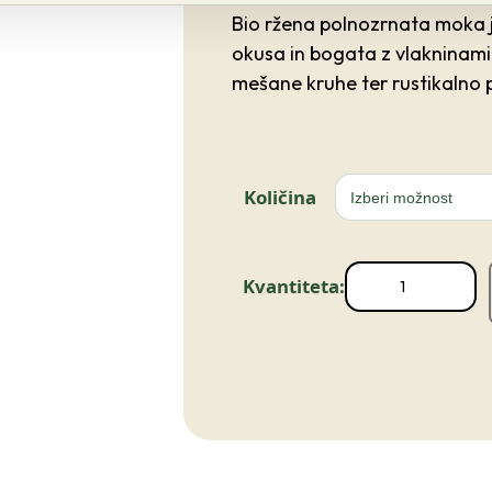
Bio ržena polnozrnata moka j
okusa in bogata z vlakninami.
mešane kruhe ter rustikalno 
Količina