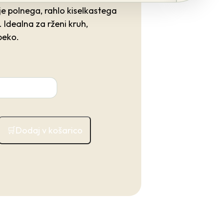
e polnega, rahlo kiselkastega
 Idealna za rženi kruh,
peko.
Dodaj v košarico