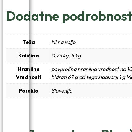
Dodatne podrobnost
Teža
Ni na voljo
Količina
0.75 kg, 5 kg
Hranilne
povprečna hranilna vrednost na 10
Vrednosti
hidrati 69 g od tega sladkorji 1 g V
Poreklo
Slovenija