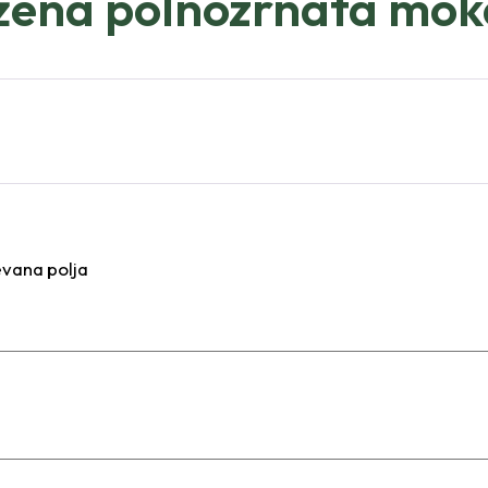
ržena polnozrnata mok
vana polja