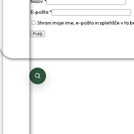
Naziv
*
E-pošta
*
Shrani moje ime, e-pošto in spletišče v ta 