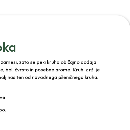
oka
 zamesi, zato se peki kruha običajno dodaja
 bolj čvrsto in posebne arome. Kruh iz rži je
di bolj nasiten od navadnega pšeničnega kruha.
ave
bo.