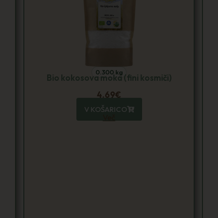
0.50 kg
Bio tapiokina moka
4.79
€
V KOŠARICO
Več