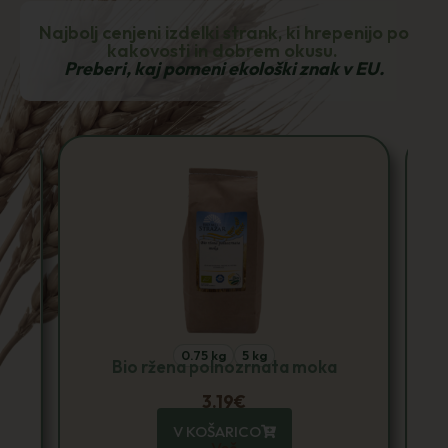
Najbolj cenjeni izdelki strank, ki hrepenijo po
kakovosti in dobrem okusu.
Preberi, kaj pomeni ekološki znak v EU.
1 kg
5 kg
10 kg
Bio pšenična polnozrnata moka
2.09
€
V KOŠARICO