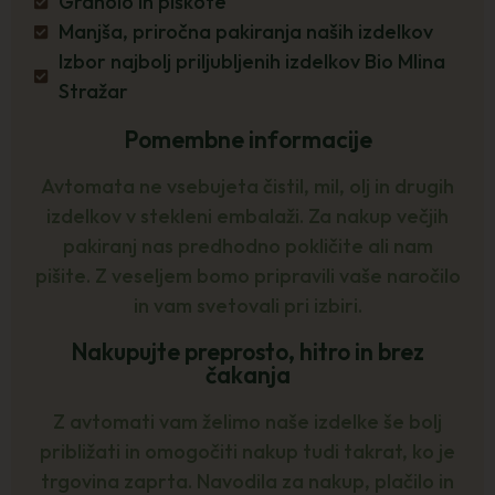
Granolo in piškote
Manjša, priročna pakiranja naših izdelkov
Izbor najbolj priljubljenih izdelkov Bio Mlina
Stražar
Pomembne informacije
Avtomata ne vsebujeta čistil, mil, olj in drugih
izdelkov v stekleni embalaži. Za nakup večjih
pakiranj nas predhodno pokličite ali nam
pišite. Z veseljem bomo pripravili vaše naročilo
in vam svetovali pri izbiri.
Nakupujte preprosto, hitro in brez
čakanja
Z avtomati vam želimo naše izdelke še bolj
približati in omogočiti nakup tudi takrat, ko je
trgovina zaprta. Navodila za nakup, plačilo in