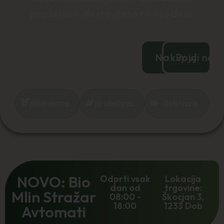
predelano, dostavljeno na vaš dom.
Najbolj prodajano
Nakupuj
Pojdi na a
Naravno pridelano
Lokalno pridelano
Hitra dostava
NOVO: Bio
Odprti vsak
Lokacija
dan od
trgovine:
Mlin Stražar
08:00 -
Škocjan 3,
18:00
1233 Dob
Avtomati