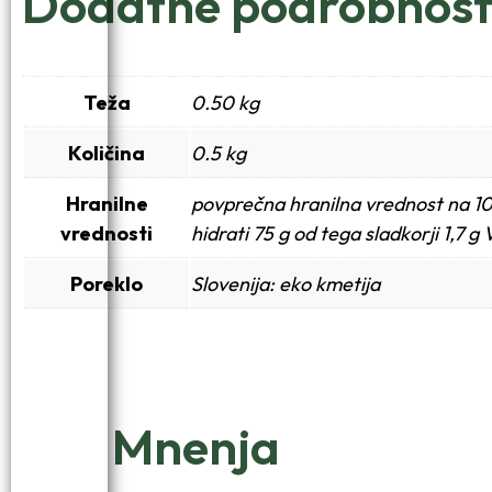
Dodatne podrobnost
Teža
0.50 kg
Količina
0.5 kg
Hranilne
povprečna hranilna vrednost na 10
vrednosti
hidrati 75 g od tega sladkorji 1,7 g
Poreklo
Slovenija: eko kmetija
Mnenja