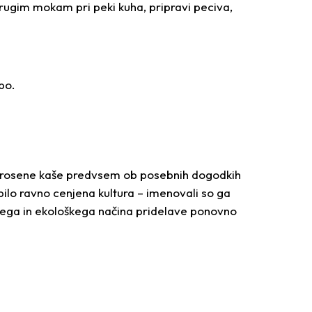
ugim mokam pri peki kuha, pripravi peciva,
bo.
i iz prosene kaše predvsem ob posebnih dogodkih
i bilo ravno cenjena kultura – imenovali so ga
čnega in ekološkega načina pridelave ponovno