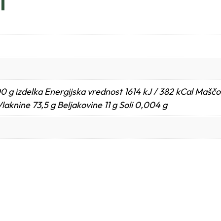
i
0 g izdelka Energijska vrednost 1614 kJ / 382 kCal Maščo
 Vlaknine 73,5 g Beljakovine 11 g Soli 0,004 g