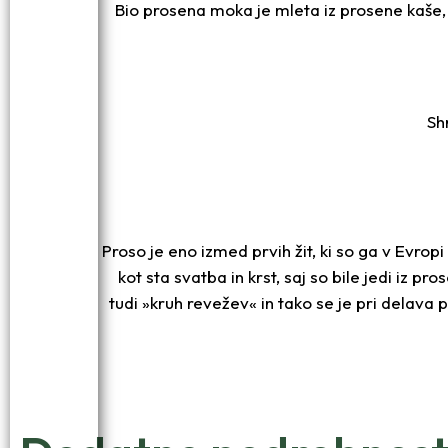
Bio prosena moka je mleta iz prosene kaše
Sh
Proso je eno izmed prvih žit, ki so ga v Evrop
kot sta svatba in krst, saj so bile jedi iz p
tudi »kruh revežev« in tako se je pri delav