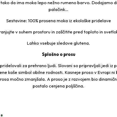
, tako da ima moka lepo nežno rumeno barvo. Dodajamo dr
palačink…
Sestavine: 100% prosena moka iz ekološke pridelave
ranjujte v suhem prostoru in zaščitite pred toploto in svetlo
Lahko vsebuje sledove glutena.
Splošno o prosu
i pridelovali za prehrano ljudi. Slovani so pripravljali jed
rosene kaše simbol obilne rodnosti. Kasneje proso v Evropi n
a prosa močno zmanjšala. A proso je z razvojem bio dinami
postalo cenjena poljščina.