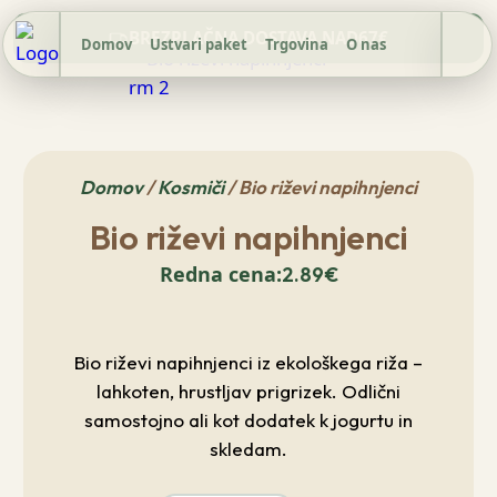
BREZPLAČNA DOSTAVA NAD
67€
Domov
Ustvari paket
Trgovina
O nas
Domov
/
Kosmiči
/ Bio riževi napihnjenci
Bio riževi napihnjenci
2.89
€
Bio riževi napihnjenci iz ekološkega riža –
lahkoten, hrustljav prigrizek. Odlični
samostojno ali kot dodatek k jogurtu in
skledam.