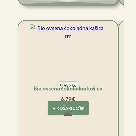
0.483 kg
Bio ovsena čokoladna kašica
6.79
€
V KOŠARICO
Več