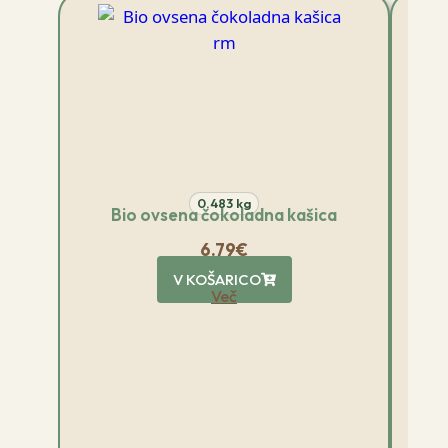
0.483 kg
Bio ovsena čokoladna kašica
6.79
€
V KOŠARICO
Več