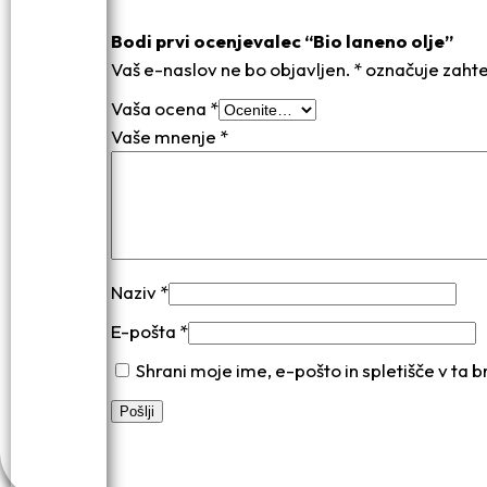
Bodi prvi ocenjevalec “Bio laneno olje”
Vaš e-naslov ne bo objavljen.
*
označuje zahte
Vaša ocena
*
Vaše mnenje
*
Naziv
*
E-pošta
*
Shrani moje ime, e-pošto in spletišče v ta 