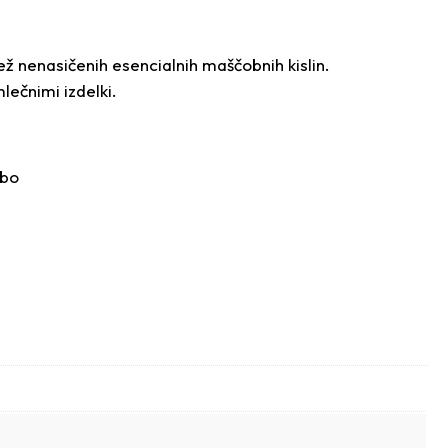
ež nenasičenih esencialnih maščobnih kislin.
lečnimi izdelki.
obo