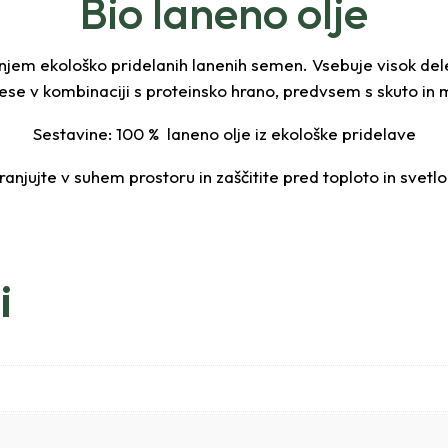
Bio laneno olje
anjem ekološko pridelanih lanenih semen. Vsebuje visok del
se v kombinaciji s proteinsko hrano, predvsem s skuto in m
Sestavine: 100 % laneno olje iz ekološke pridelave
ranjujte v suhem prostoru in zaščitite pred toploto in svetl
i