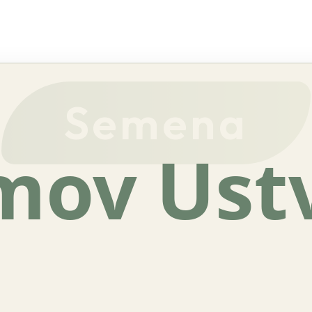
Semena
mov
Ust