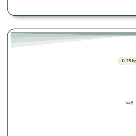
0.25 k
V KOŠAR
Več