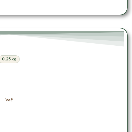
0.25 kg
OŠARICO
Več