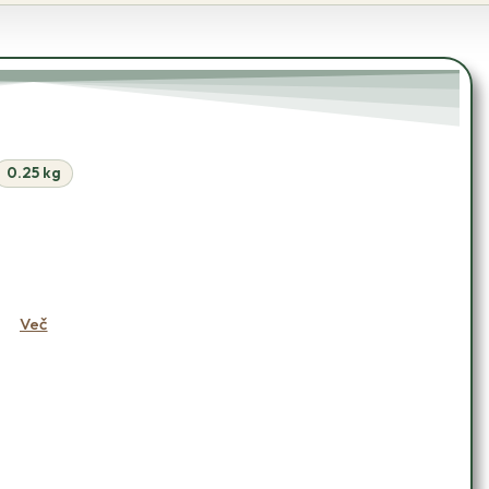
0.25 kg
OŠARICO
Več