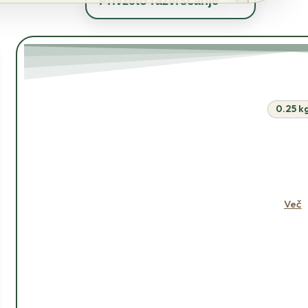
0.25 k
V KOŠAR
Več