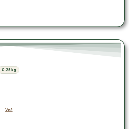
0.25 kg
OŠARICO
Več