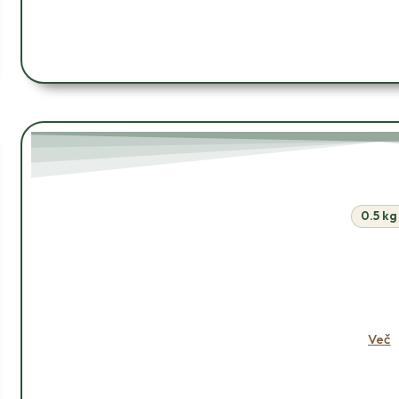
0.5 kg
V KOŠAR
Več